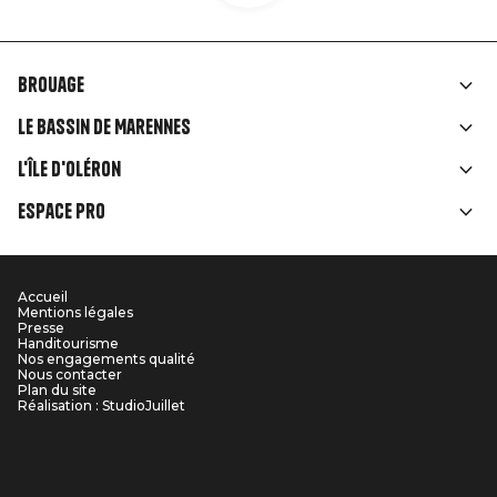
Brouage
Liens
Le Bassin de Marennes
rubriques
L'île d'Oléron
Espace Pro
Accueil
Menu
Mentions légales
Presse
Pied
Handitourisme
Nos engagements qualité
Nous contacter
de
Plan du site
Réalisation : StudioJuillet
page