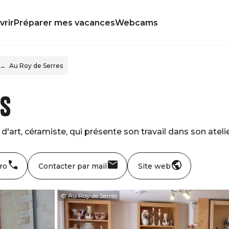
rir
Préparer mes vacances
Webcams
Au Roy de Serres
es
d'art, céramiste, qui présente son travail dans son atel
ro
Contacter par mail
Site web
© Au Roy de Serres