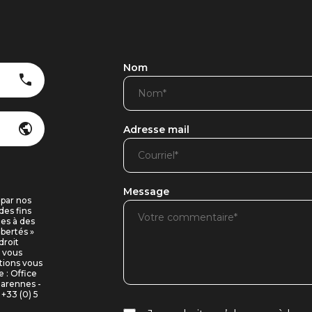
Nom
Adresse mail
Message
 par nos
des fins
ues à des
ibertés »
droit
i vous
tions vous
 : Office
Marennes -
+33 (0) 5