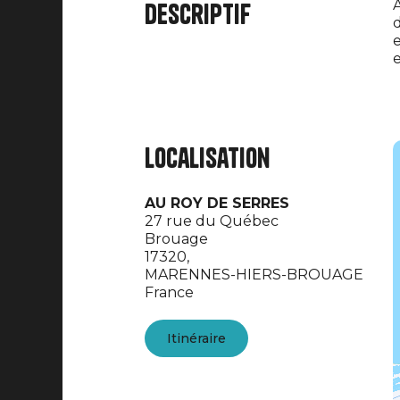
A
Descriptif
d
e
e
Localisation
AU ROY DE SERRES
27 rue du Québec
Brouage
17320,
MARENNES-HIERS-BROUAGE
France
Itinéraire