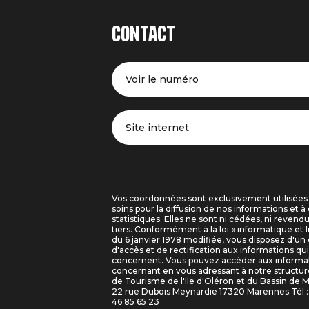
Contact
Voir le numéro
Site internet
Vos coordonnées sont exclusivement utilisées
soins pour la diffusion de nos informations et à 
statistiques. Elles ne sont ni cédées, ni revend
tiers. Conformément à la loi « informatique et l
du 6 janvier 1978 modifiée, vous disposez d'un 
d'accès et de rectification aux informations qu
concernent. Vous pouvez accéder aux informa
concernant en vous adressant à notre structure
de Tourisme de l'Ile d'Oléron et du Bassin de 
22 rue Dubois Meynardie 17320 Marennes Tél : 
46 85 65 23