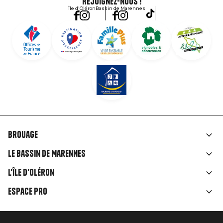
Rejoignez-nous !
Île d'Oléron
Bassin de Marennes
Brouage
Liens
Le Bassin de Marennes
rubriques
L'île d'Oléron
Espace Pro