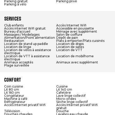
Parking gratuit
Parking privé
Parking à vélo
Services
Club enfants
Accès Internet Wifi
Accès internet Wifi gratuit
Accessible en poussette
Bureau d'accueil
Ménage avec supplément
Massages / Modelages
Salon de coiffure
Alimentation/Point alimentation
Dépôt de pain
Restauration
Plats à emporter/Plats cuisinés
Location de stand up paddle
Location de draps
Location de linge
Location de salles
Location de vélos à assistance
Location de VTT
électrique
Location de VTT à assistance
Location de mobilhome
électrique
Animaux acceptés
Animaux avec supplément
Plage surveillée
Confort
Coin cuisine
Cuisine
Lit 80 cm
Lit 140 cm
Lit 160 cm
Cafetière
Congélateur
Lave linge collectif
Machine à café
Micro-ondes
Réfrigérateur
Sèche linge collectif
Accès Internet privatif Wifi
Accès Internet privatif Wifi
gratuit
Télévision
Douche
Douches chaudes
Lavabos eau chaude