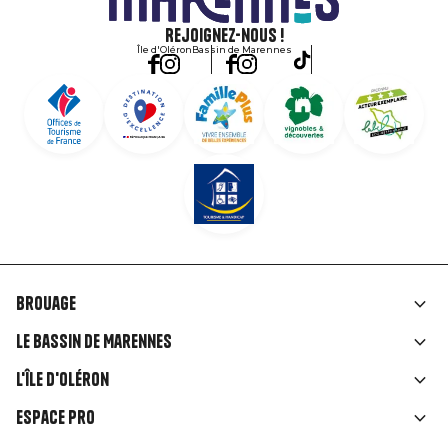
Rejoignez-nous !
Île d'Oléron
Bassin de Marennes
Brouage
Liens
Le Bassin de Marennes
rubriques
L'île d'Oléron
Espace Pro