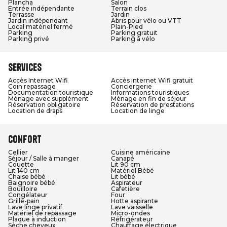
Plancha
Salon
Entrée indépendante
Terrain clos
Terrasse
Jardin
Jardin indépendant
Abris pour vélo ou VTT
Local matériel fermé
Plain-Pied
Parking
Parking gratuit
Parking privé
Parking à vélo
Services
Accès Internet Wifi
Accès internet Wifi gratuit
Coin repassage
Conciergerie
Documentation touristique
Informations touristiques
Ménage avec supplément
Ménage en fin de séjour
Réservation obligatoire
Réservation de prestations
Location de draps
Location de linge
Confort
Cellier
Cuisine américaine
Séjour / Salle à manger
Canapé
Couette
Lit 90 cm
Lit 140 cm
Matériel Bébé
Chaise bébé
Lit bébé
Baignoire bébé
Aspirateur
Bouilloire
Cafetière
Congélateur
Four
Grille-pain
Hotte aspirante
Lave linge privatif
Lave vaisselle
Matériel de repassage
Micro-ondes
Plaque à induction
Réfrigérateur
Sèche cheveux
Chauffage électrique